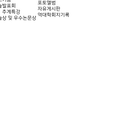
포토앨범
술발표회
자유게시판
·추계특강
역대학회지기록
술상 및 우수논문상