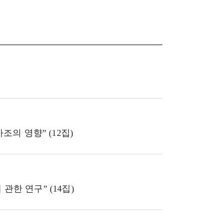
의 영향” (12집)
 관한 연구” (14집)