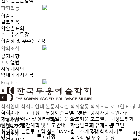
권호별논문검색
학회활동
학술서
콜로키움
학술발표회
춘·추계특강
학술상 및 우수논문상
학회소식
공지사항
포토앨범
자유게시판
역대학회지기록
English
학회안내
학회지안내
논문자료실
학회활동
학회소식
로그인
Englis
학회소개
투고규정
무용예술학연구통권
학술서
공지사항
회원가입
로그인
회장인사말
심사 및 윤리규정
권호별논문검색
콜로키움
포토앨범
내정보찾기
회원가입
임원진소개
발간계획 및 투고안내
학술발표회
자유게시판
로그인
내정보찾기
회칙안내
논문투고 및 심사(JAMS)
춘·추계특강
역대학회지기록
학회소개
학
투고규정
연혁
학술상 및 우수논문상
회장인사말
콜