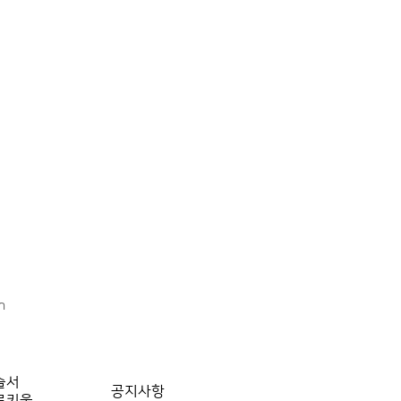
h
술서
공지사항
로키움