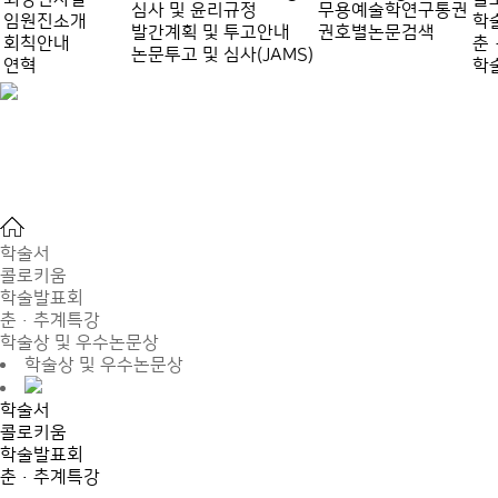
심사 및 윤리규정
무용예술학연구통권
임원진소개
학
발간계획 및 투고안내
권호별논문검색
회칙안내
춘
논문투고 및 심사(JAMS)
연혁
학
학술서
콜로키움
학술발표회
춘·추계특강
학술상 및 우수논문상
학술상 및 우수논문상
학술서
콜로키움
학술발표회
춘·추계특강