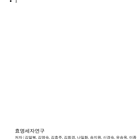
1
효명세자연구
저자 | 김말복, 김명숙, 김효주, 김희경, 나일화, 송지원, 신경숙, 유송옥, 이종