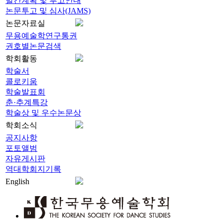
발간계획 및 투고안내
논문투고 및 심사(JAMS)
논문자료실
무용예술학연구통권
권호별논문검색
학회활동
학술서
콜로키움
학술발표회
춘·추계특강
학술상 및 우수논문상
학회소식
공지사항
포토앨범
자유게시판
역대학회지기록
English