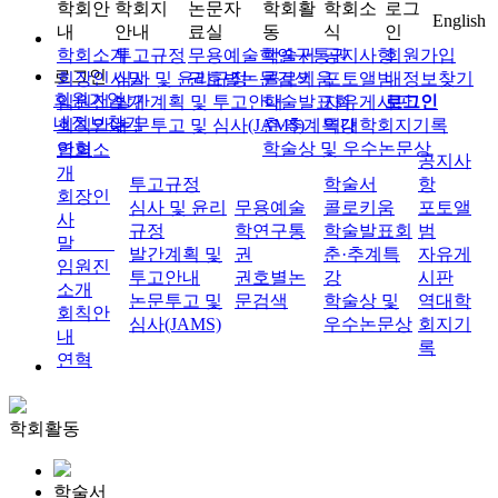
학회안
학회지
논문자
학회활
학회소
로그
English
내
안내
료실
동
식
인
학회소개
투고규정
무용예술학연구통권
학술서
공지사항
회원가입
로그인
회장인사말
심사 및 윤리규정
권호별논문검색
콜로키움
포토앨범
내정보찾기
회원가입
임원진소개
발간계획 및 투고안내
학술발표회
자유게시판
로그인
내정보찾기
회칙안내
논문투고 및 심사(JAMS)
춘·추계특강
역대학회지기록
연혁
학술상 및 우수논문상
학회소
공지사
개
투고규정
학술서
항
회장인
심사 및 윤리
무용예술
콜로키움
포토앨
사
규정
학연구통
학술발표회
범
말
발간계획 및
권
춘·추계특
자유게
임원진
투고안내
권호별논
강
시판
소개
논문투고 및
문검색
학술상 및
역대학
회칙안
심사(JAMS)
우수논문상
회지기
내
록
연혁
학회활동
학술서