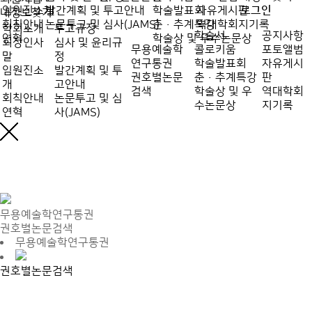
임원진소개
발간계획 및 투고안내
학술발표회
자유게시판
로그인
내정보찾기
회칙안내
논문투고 및 심사(JAMS)
춘·추계특강
역대학회지기록
학회소개
투고규정
학술서
공지사항
연혁
학술상 및 우수논문상
회장인사
심사 및 윤리규
무용예술학
콜로키움
포토앨범
말
정
연구통권
학술발표회
자유게시
임원진소
발간계획 및 투
권호별논문
춘·추계특강
판
개
고안내
검색
학술상 및 우
역대학회
회칙안내
논문투고 및 심
수논문상
지기록
연혁
사(JAMS)
무용예술학연구통권
권호별논문검색
무용예술학연구통권
권호별논문검색