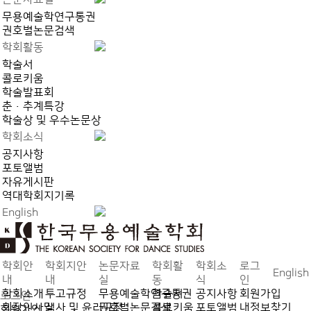
무용예술학연구통권
권호별논문검색
학회활동
학술서
콜로키움
학술발표회
춘·추계특강
학술상 및 우수논문상
학회소식
공지사항
포토앨범
자유게시판
역대학회지기록
English
학회안
학회지안
논문자료
학회활
학회소
로그
English
내
내
실
동
식
인
학회소개
투고규정
무용예술학연구통권
학술서
공지사항
회원가입
로그인
회장인사말
심사 및 윤리규정
권호별논문검색
콜로키움
포토앨범
내정보찾기
회원가입